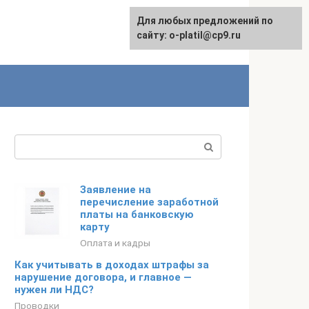
Для любых предложений по
сайту: o-platil@cp9.ru
Поиск:
Заявление на
перечисление заработной
платы на банковскую
карту
Оплата и кадры
Как учитывать в доходах штрафы за
нарушение договора, и главное —
нужен ли НДС?
Проводки