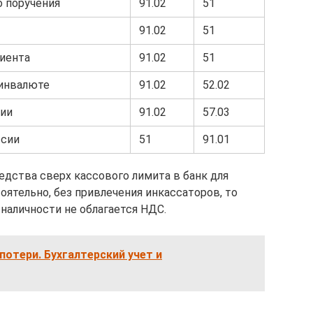
о поручения
91.02
51
91.02
51
лиента
91.02
51
 инвалюте
91.02
52.02
ции
91.02
57.03
ссии
51
91.01
едства сверх кассового лимита в банк для
оятельно, без привлечения инкассаторов, то
наличности не облагается НДС.
потери. Бухгалтерский учет и