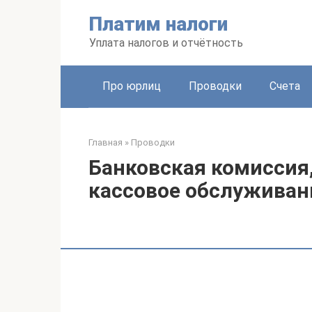
Перейти
Платим налоги
к
контенту
Уплата налогов и отчётность
Про юрлиц
Проводки
Счета
Главная
»
Проводки
Банковская комиссия,
кассовое обслуживан