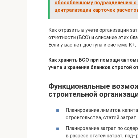
обособленному подразделению с 2
централизации карточек расчет
Как отразить в учете организации за
отчетности (БСО) и списание этих бл
Если у вас нет доступа к системе К+,
Как хранить БСО при помощи автома
учета и хранения бланков строгой 
Функциональные возмож
строительной организац
Планирование лимитов капита
строительства, статей затрат 
Планирование затрат по соде
в разрезе статей затрат, под-