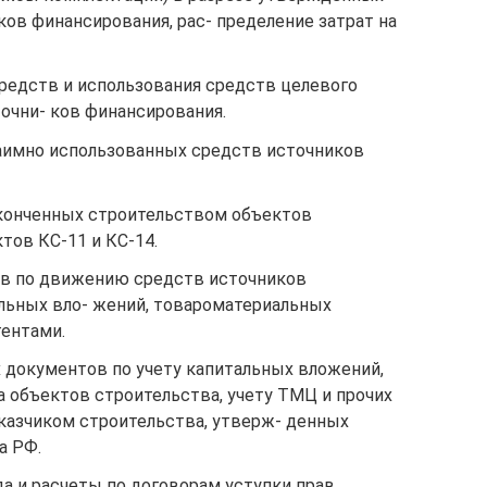
иков финансирования, рас- пределение затрат на
редств и использования средств целевого
очни- ков финансирования.
аимно использованных средств источников
аконченных строительством объектов
тов КС-11 и КС-14.
ов по движению средств источников
альных вло- жений, товароматериальных
гентами.
 документов по учету капитальных вложений,
 объектов строительства, учету ТМЦ и прочих
казчиком строительства, утверж- денных
а РФ.
а и расчеты по договорам уступки прав