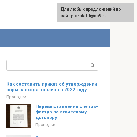
Для любых предложений по
сайту: o-platil@cp9.ru
Поиск:
Как составить приказ об утверждении
норм расхода топлива в 2022 году
Проводки
Перевыставление счетов-
фактур по агентскому
договору
Проводки