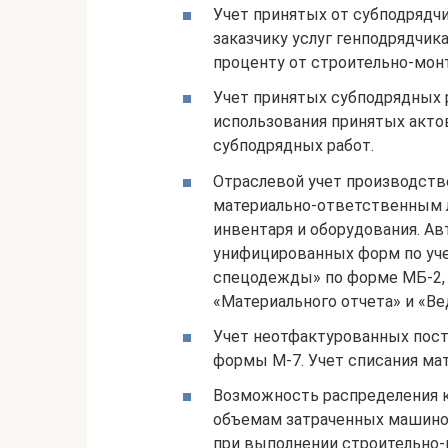
Учет принятых от субподрядчи
заказчику услуг генподрядчик
проценту от строительно-мон
Учет принятых субподрядных
использования принятых актов 
субподрядных работ.
Отраслевой учет производстве
материально-ответственным л
инвентаря и оборудования. А
унифицированных форм по уче
спецодежды» по форме МБ-2,
«Материального отчета» и «Ве
Учет неотфактурованных пос
формы М-7. Учет списания мат
Возможность распределения к
объемам затраченных машино-
при выполнении строительно-