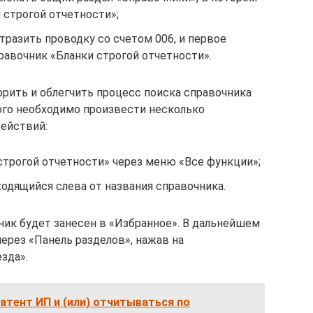
 строгой отчетности»;
разить проводку со счетом 006, и первое
равочник «Бланки строгой отчетности».
рить и облегчить процесс поиска справочника
того необходимо произвести несколько
ействий:
строгой отчетности» через меню «Все функции»;
ходящийся слева от названия справочника.
ник будет занесен в «Избранное». В дальнейшем
ерез «Панель разделов», нажав на
зда».
патент ИП и (или) отчитываться по