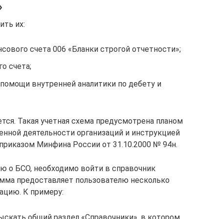
»
ить их:
нсового счета 006 «Бланки строгой отчетности»;
о счета;
помощи внутренней аналитики по дебету и
тся. Такая учетная схема предусмотрена планом
енной деятельности организаций и инструкцией
риказом Минфина России от 31.10.2000 № 94н.
ю о БСО, необходимо войти в справочник
амма предоставляет пользователю несколько
ацию. К примеру:
ыскать общий раздел «Справочники», в котором