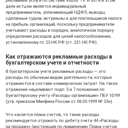
рекламные услуги по системе Indoor TV. И хотя в этом
деле истцом является индивидуальный
предприниматель, уплачивающий НДФЛ, выводы,
сделанные судом, актуальны и для плательщиков налога
на прибыль организаций, поскольку предприниматели
учитывают расходы в порядке, аналогичном порядку
определения расходов для целей налогообложения,
установленному гл. 25 НК РФ (ст. 221 НК РФ).
Как отражаются рекламные расходы в
бухгалтерском учете и отчетности
В бухгалтерском учете рекламные расходы — это
расходы по обычным видам деятельности, которые
отражаются в составе коммерческих затрат. На такое
отражение нацеливают подп. 5 и 7 положения по
бухгалтерскому учету «Расходы организации» ПБУ 10/99
(утв. приказом Минфина России от 06.05.1999 № 33н).
Что касается плана счетов, то такие расходы
рекомендуется отражать по дебету счета 44 «Расходы
на продажу» (инструкция по применению Плана счетов