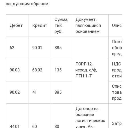
следующим образом:
Сумма,
Документ,
Дебет
Кредит
тыс.
являющийся
Описан
руб.
основанием
Поступ
62
90.01
885
оборот
средст
ТОРГ-12,
НДС от
90.03
68.02
135
исход. с/ф,
продаж
ТТН 1-Т
стоимо
Списан
90.02
41
885
товарн
продук
Договор на
оказание
логистических
Затрат
44.01
60
30
услуг, Акт