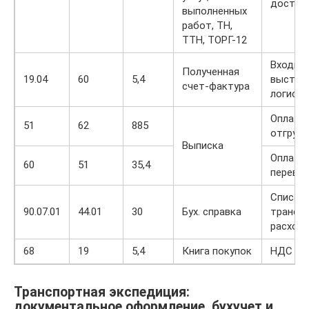
достав
выполненных
работ, ТН,
ТТН, ТОРГ-12
Входно
Полученная
19.04
60
5,4
выстав
счет-фактура
логист
Оплата,
51
62
885
отгрузк
Выписка
Оплата,
60
51
35,4
перево
Списан
90.07.01
44.01
30
Бух. справка
трансп
расход
68
19
5,4
Книга покупок
НДС на
Транспортная экспедиция:
документальное оформление, бухучет и